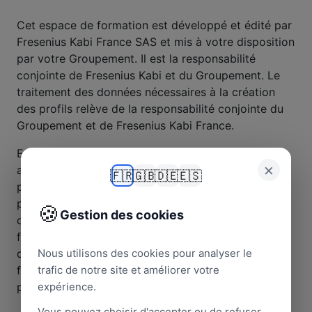
Cet espace de formation est développé et édité par
Fresenius Kabi France SAS et mis à votre disposition
par votre Groupement. Il est la responsabilité
conjointe de Fresenius Kabi et du Groupement. Le
traitement des données nécessaires à la création
des profils relève de la responsabilité conjointe du
Groupement et de Fresenius Kabi France.
En votre qualité de Pharmacien titulaire, vous êtes
×
amené à collecter et utiliser les données
🇫🇷
🇬🇧
🇩🇪
🇪🇸
personnelles de vos employés (pharmaciens,
préparateurs en pharmacie, ou autre professionnel
🍪
Gestion des cookies
de santé) afin de leur donner accès à l’espace de
formation « Learning by Fresenius Kabi ». Les
données nécessaires sont : les noms, prénoms,
Nous utilisons des cookies pour analyser le
fonctions, ou postes ainsi qu’une adresse mail
trafic de notre site et améliorer votre
professionnelle.
expérience.
Vous pouvez choisir d'accepter ou de refuser